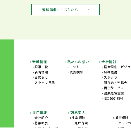
資料請求もこちらから
新着情報
私たちの想い
会社情報
記事一覧
モットー
経営理念・ビジョ
新着情報
代表挨拶
会社概要
お知らせ
スタッフ
スタッフ日記
所在地・連絡先
提供サービス
健康経営宣言
ISO9001取得
採用情報
商品案内
会社紹介
生命保険
損害保険
募集概要
死亡保険
クルマ
先輩メッセージ
医療保障
住まい