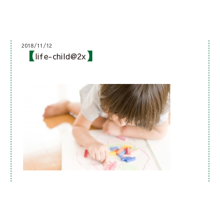
2018/11/12
life-child@2x