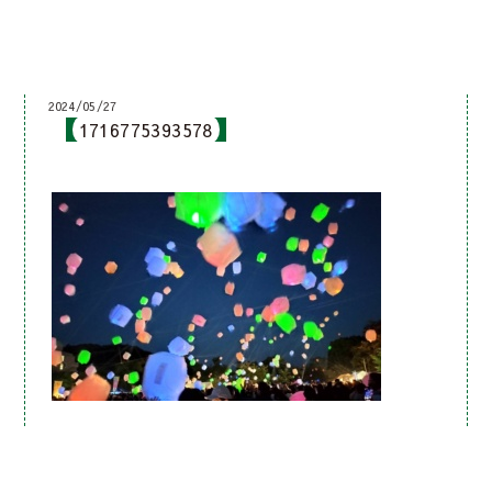
2024/05/27
1716775393578