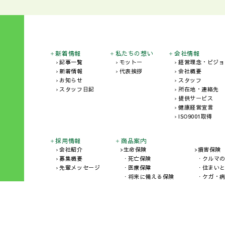
新着情報
私たちの想い
会社情報
記事一覧
モットー
経営理念・ビジョ
新着情報
代表挨拶
会社概要
お知らせ
スタッフ
スタッフ日記
所在地・連絡先
提供サービス
健康経営宣言
ISO9001取得
採用情報
商品案内
会社紹介
生命保険
損害保険
募集概要
死亡保険
クルマ
先輩メッセージ
医療保障
住まい
将来に備える保険
ケガ・
こども保険
海外旅行・レジャーの保険
企業・個人事業主の保険