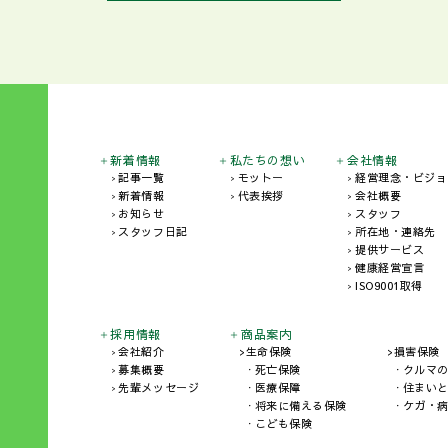
新着情報
私たちの想い
会社情報
記事一覧
モットー
経営理念・ビジョ
新着情報
代表挨拶
会社概要
お知らせ
スタッフ
スタッフ日記
所在地・連絡先
提供サービス
健康経営宣言
ISO9001取得
採用情報
商品案内
会社紹介
生命保険
損害保険
募集概要
死亡保険
クルマ
先輩メッセージ
医療保障
住まい
将来に備える保険
ケガ・
こども保険