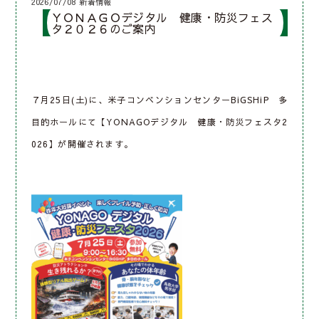
2026/07/08
新着情報
ＹＯＮＡＧＯデジタル 健康・防災フェス
タ２０２６のご案内
７月
25
日
(
土
)
に、米子コンベンションセンター
BiGSHiP
多
目的ホールにて【
YONAGO
デジタル 健康・防災フェスタ
2
026
】が開催されます。