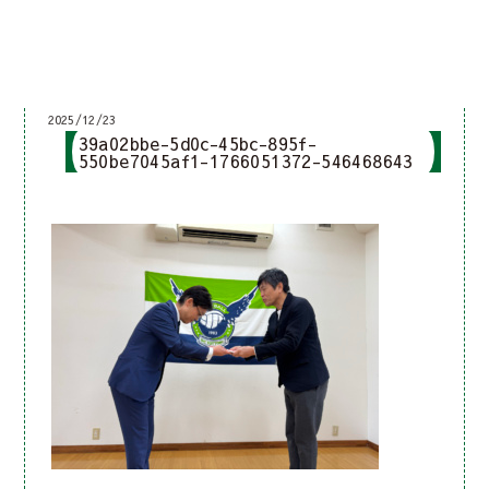
2025/12/23
39a02bbe-5d0c-45bc-895f-
550be7045af1-1766051372-546468643